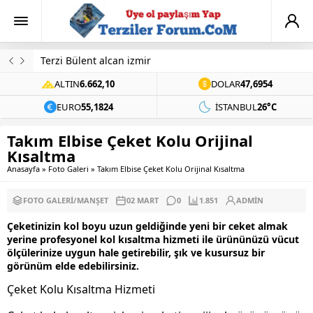
Terzi Bülent alcan izmir
ALTIN
6.662,10
DOLAR
47,6954
EURO
55,1824
İSTANBUL
26°C
Takım Elbise Çeket Kolu Orijinal
Kısaltma
Anasayfa
»
Foto Galeri
»
Takım Elbise Çeket Kolu Orijinal Kısaltma
FOTO GALERI
/
MANŞET
02 MART
0
1.851
ADMIN
Çeketinizin kol boyu uzun geldiğinde yeni bir ceket almak
yerine profesyonel kol kısaltma hizmeti ile ürününüzü vücut
ölçülerinize uygun hale getirebilir, şık ve kusursuz bir
görünüm elde edebilirsiniz.
Çeket Kolu Kısaltma Hizmeti