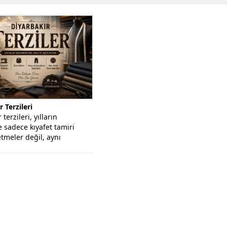
 Terzileri
terzileri, yılların
e sadece kıyafet tamiri
etmeler değil, aynı
eleneksel el sanatlarını...
Sakarya Terzi CevatBey | Adapazar
Dikim, Elbise ve Kıyafet Tadilat