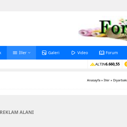
k
İller
Galeri
Video
Forum
ALTIN
6.660,55
Anasayfa
»
İller
»
Diyarbak
REKLAM ALANI