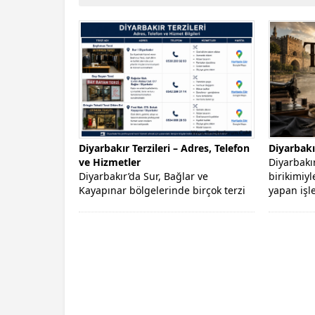
Diyarbakır Terzileri – Adres, Telefon
Diyarbakır
ve Hizmetler
Diyarbakır 
Diyarbakır’da Sur, Bağlar ve
birikimiyl
Kayapınar bölgelerinde birçok terzi
yapan işl
hizmet vermektedir. Özel dikim,
zamanda g
tadilat ve kıyafet...