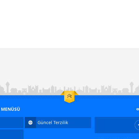
M MENÜSÜ
Güncel Terzilik