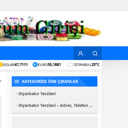
DOLAR
47,7111
EURO
55,1881
İSTANBUL
25°C
KATEGORİDE ÖNE ÇIKANLAR
ır
Diyarbakır Terzileri
Diyarbakır Terzileri – Adres, Telefon ve Hizmetler